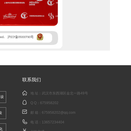
联系我们
地 址：武汉市东西湖区金北一路49号
建设
Q Q：
675958202
邮 箱：
675958202@qq.com
设
电 话：13657234404
化