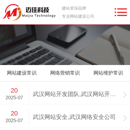
建站资深品牌
专业网站建设公司
网站建设常识
网络营销常识
网站维护常识
20
​武汉网站开发团队,武汉网站开发团队招聘
2025-07
20
武汉网站安全,武汉网络安全公司
2025-07