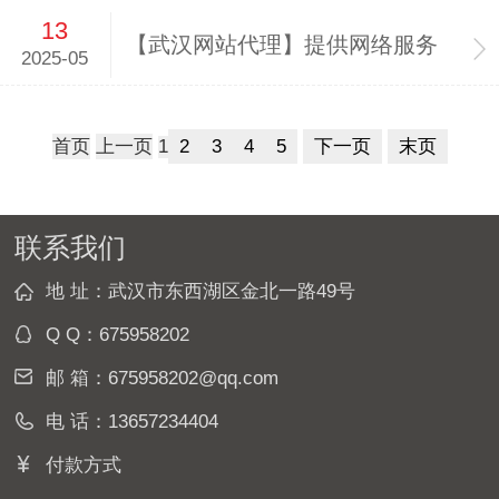
13
【武汉网站代理】提供网络服务
2025-05
首页
上一页
1
2
3
4
5
下一页
末页
联系我们
地 址：武汉市东西湖区金北一路49号
Q Q：
675958202
邮 箱：
675958202@qq.com
电 话：
13657234404
付款方式