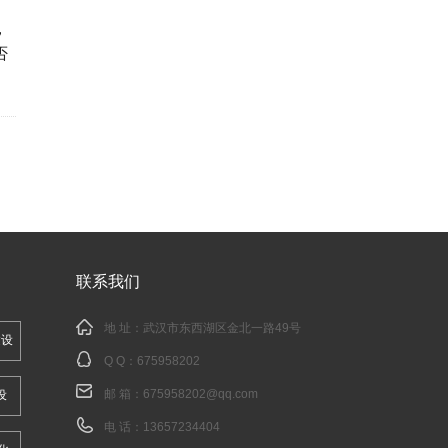
，
否
联系我们
地 址：武汉市东西湖区金北一路49号
建设
Q Q：
675958202
邮 箱：
675958202@qq.com
设
电 话：13657234404