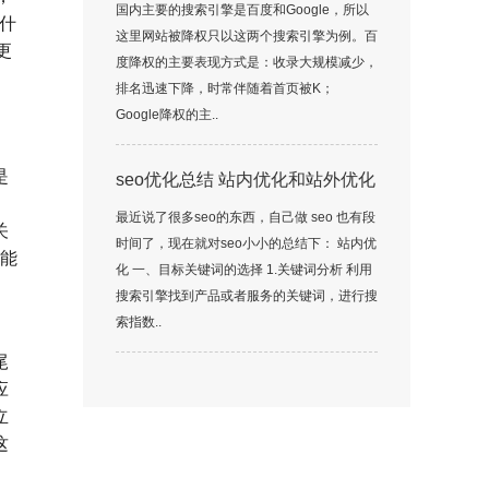
国内主要的搜索引擎是百度和Google，所以
什
这里网站被降权只以这两个搜索引擎为例。百
更
度降权的主要表现方式是：收录大规模减少，
排名迅速下降，时常伴随着首页被K；
Google降权的主..
是
seo优化总结 站内优化和站外优化
最近说了很多seo的东西，自己做 seo 也有段
关
时间了，现在就对seo小小的总结下： 站内优
页能
化 一、目标关键词的选择 1.关键词分析 利用
搜索引擎找到产品或者服务的关键词，进行搜
索指数..
尾
应
立
这